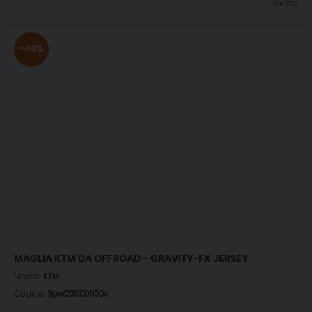
IVA incl.
-40%
MAGLIA KTM DA OFFROAD - GRAVITY-FX JERSEY
Marca:
KTM
Codice:
3pw23000500x