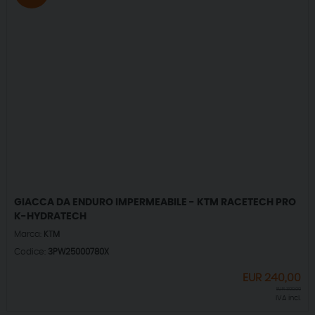
GIACCA DA ENDURO IMPERMEABILE - KTM RACETECH PRO
K-HYDRATECH
Marca:
KTM
Codice:
3PW25000780X
EUR
240,00
EUR
300,00
IVA incl.