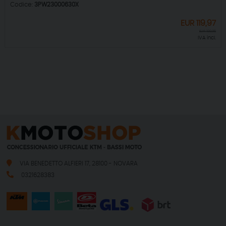
Codice:
3PW23000630X
EUR
119,97
EUR
199,95
IVA incl.
VIA BENEDETTO ALFIERI 17, 28100 - NOVARA
0321628383