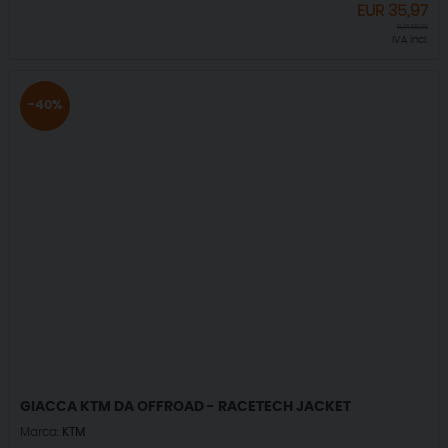
EUR
35,97
EUR
59,95
IVA incl.
-40%
GIACCA KTM DA OFFROAD - RACETECH JACKET
Marca:
KTM