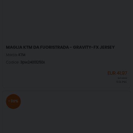
MAGLIA KTM DA FUORISTRADA - GRAVITY-FX JERSEY
Marca:
KTM
Codice:
3pw24001250x
EUR
41,97
EUR
59,96
IVA incl.
-30%