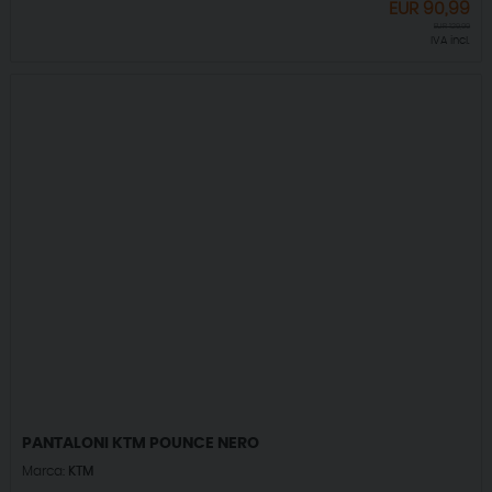
EUR
90,99
EUR
129,99
IVA incl.
PANTALONI KTM POUNCE NERO
Marca:
KTM