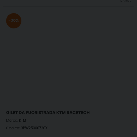
IVA incl.
-30%
GILET DA FUORISTRADA KTM RACETECH
Marca:
KTM
Codice:
3PW25000720X