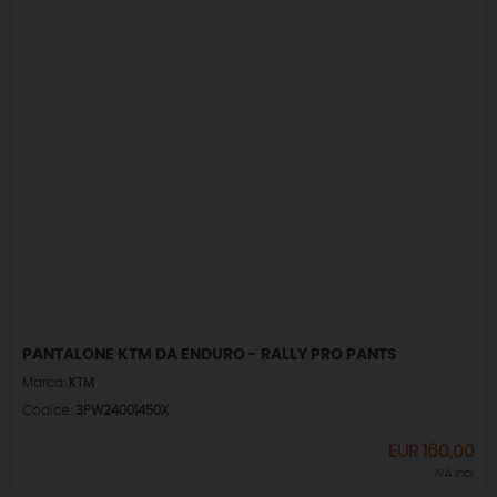
PANTALONE KTM DA ENDURO - RALLY PRO PANTS
Marca:
KTM
Codice:
3PW24001450X
EUR
160,00
IVA incl.