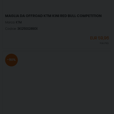
MAGLIA DA OFFROAD KTM KINI RED BULL COMPETITION
Marca:
KTM
Codice:
3KI25002890X
EUR
59,96
IVA incl.
-50%