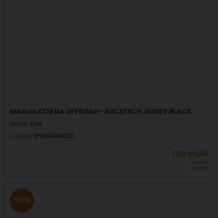
MAGLIA KTM DA OFFROAD - RACETECH JERSEY BLACK
Marca:
KTM
Codice:
3PW24001420X
EUR
45,48
EUR
64,97
IVA incl.
-30%