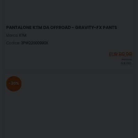
PANTALONE KTM DA OFFROAD - GRAVITY-FX PANTS
Marca:
KTM
Codice:
3PW22000990X
EUR
89,98
EUR
179,95
IVA incl.
-30%