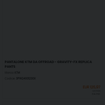
PANTALONE KTM DA OFFROAD - GRAVITY-FX REPLICA
PANTS
Marca:
KTM
Codice:
3PW24001230X
EUR
125,97
EUR
179,95
IVA incl.