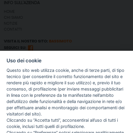
INFO SULL'AZIENDA
HOME
CHI SIAMO
NOTIZIE
CONTATTI
VISITA IL NOSTRO SITO:
BASSIMOTO
SEGUICI SU:
Uso dei cookie
GUIDA AGLI ACQUISTI
Questo sito web utilizza cookie, anche di terze parti, di tipo
SPEDIZIONI E COSTI
tecnico (per consentire il corretto funzionamento del sito e
PAGAMENTI
rendere più rapido e migliore il suo utilizzo) e, previo il tuo
DIRITTO DI RECESSO
consenso, di profilazione (per inviare messaggi pubblicitari
PROCEDURA DI ACQUISTO
in linea con le preferenze da te manifestate nell’ambito
TERMINI & CONDIZIONI
dell’utilizzo delle funzionalità e della navigazione in rete e/o
GESTIONE RESI
per effettuare analisi e monitoraggio dei comportamenti dei
PRIVACY
COOKIE POLICY
visitatori del sito).
PREFERENZE COOKIE
Cliccando su “Accetta tutti”, acconsentirai all’uso di tutti i
cookie, inclusi tutti quelli di profilazione.
NEWSLETTER
Cliccando su “Preferenze” potrai selezionare analiticamente