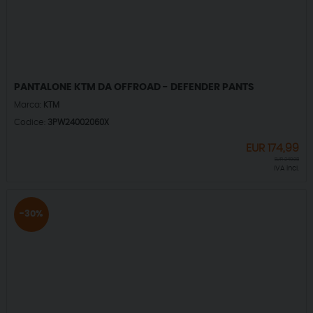
PANTALONE KTM DA OFFROAD - DEFENDER PANTS
Marca:
KTM
Codice:
3PW24002060X
EUR
174,99
EUR
249,98
IVA incl.
-30%