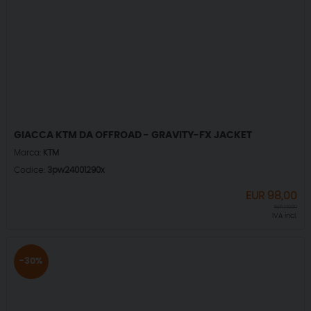
GIACCA KTM DA OFFROAD - GRAVITY-FX JACKET
Marca:
KTM
Codice:
3pw24001290x
EUR
98,00
EUR
140,00
IVA incl.
-30%