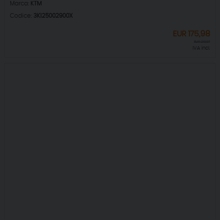
Marca:
KTM
Codice:
3KI25002900X
EUR
175,98
EUR
219,97
IVA incl.