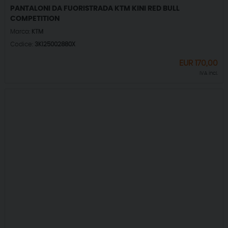
PANTALONI DA FUORISTRADA KTM KINI RED BULL
COMPETITION
Marca:
KTM
Codice:
3KI25002880X
EUR
170,00
IVA incl.