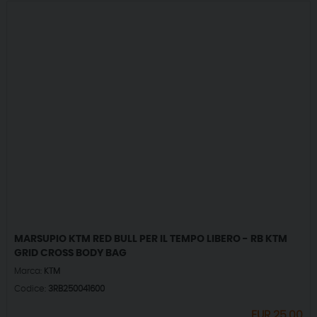
MARSUPIO KTM RED BULL PER IL TEMPO LIBERO - RB KTM
GRID CROSS BODY BAG
Marca:
KTM
Codice:
3RB250041600
EUR
25,00