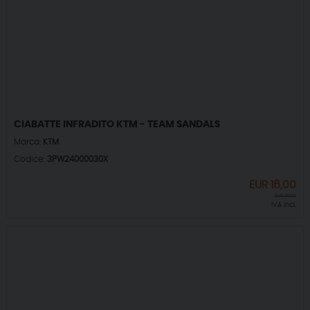
CIABATTE INFRADITO KTM - TEAM SANDALS
Marca:
KTM
Codice:
3PW24000030X
EUR
16,00
EUR
20,00
IVA incl.