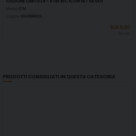
EDIZIONE LIMITATA - KTM WC ICON SET SILVER
Marca:
KTM
Codice:
KRA169910SIL
EUR
9,90
IVA incl.
PRODOTTI CONSIGLIATI IN QUESTA CATEGORIA