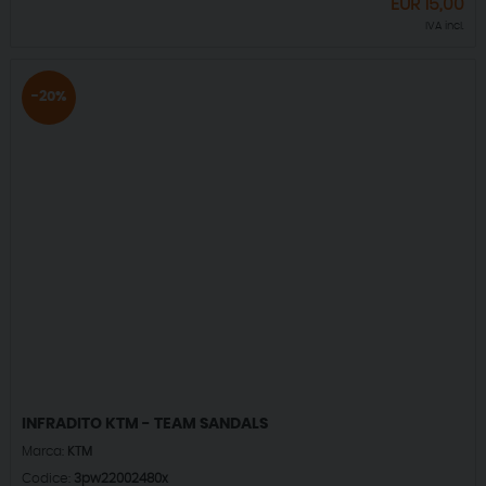
EUR
15,00
IVA incl.
-20%
INFRADITO KTM - TEAM SANDALS
Marca:
KTM
Codice:
3pw22002480x