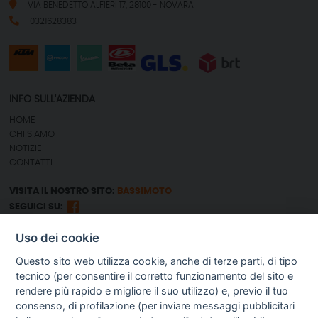
VIA BENEDETTO ALFIERI 17, 28100 - NOVARA
0321628383
INFO SULL'AZIENDA
HOME
CHI SIAMO
NOTIZIE
CONTATTI
VISITA IL NOSTRO SITO:
BASSIMOTO
SEGUICI SU:
Uso dei cookie
GUIDA AGLI ACQUISTI
Questo sito web utilizza cookie, anche di terze parti, di tipo
SPEDIZIONI E COSTI
tecnico (per consentire il corretto funzionamento del sito e
PAGAMENTI
rendere più rapido e migliore il suo utilizzo) e, previo il tuo
DIRITTO DI RECESSO
consenso, di profilazione (per inviare messaggi pubblicitari
PROCEDURA DI ACQUISTO