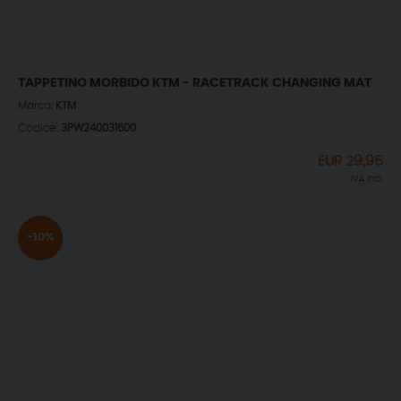
TAPPETINO MORBIDO KTM - RACETRACK CHANGING MAT
Marca:
KTM
Codice:
3PW240031600
EUR
29,95
IVA incl.
-10%