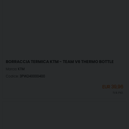
BORRACCIA TERMICA KTM - TEAM V6 THERMO BOTTLE
Marca:
KTM
Codice:
3PW240000400
EUR
39,96
IVA incl.