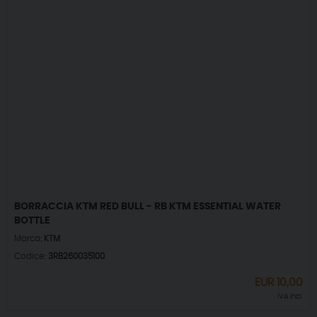
BORRACCIA KTM RED BULL - RB KTM ESSENTIAL WATER
BOTTLE
Marca:
KTM
Codice:
3RB260035100
EUR
10,00
IVA incl.