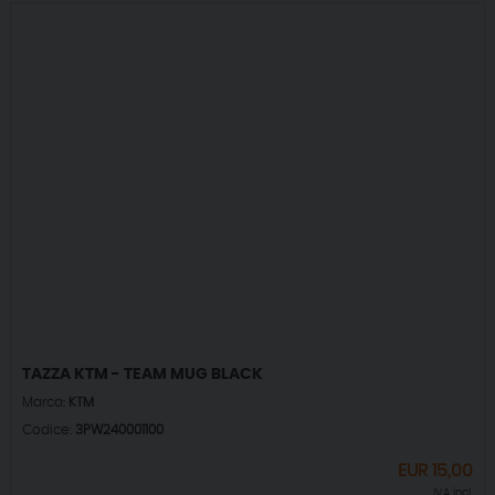
TAZZA KTM - TEAM MUG BLACK
Marca:
KTM
Codice:
3PW240001100
EUR
15,00
IVA incl.