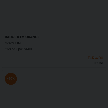
BADGE KTM ORANGE
Marca:
KTM
Codice:
3pw1771700
EUR
4,00
IVA incl.
-20%