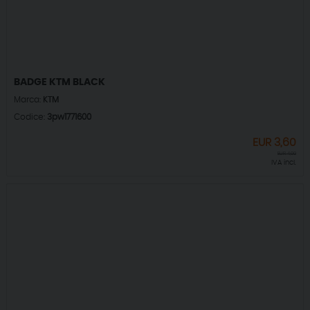
BADGE KTM BLACK
Marca:
KTM
Codice:
3pw1771600
EUR
3,60
EUR
4,00
IVA incl.