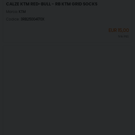
CALZE KTM RED-BULL - RB KTM GRID SOCKS
Marca:
KTM
Codice:
3RB25004170X
EUR
15,00
IVA incl.