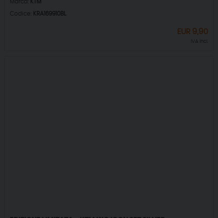
Marca:
KTM
Codice:
KRA169910BL
EUR
9,90
IVA incl.