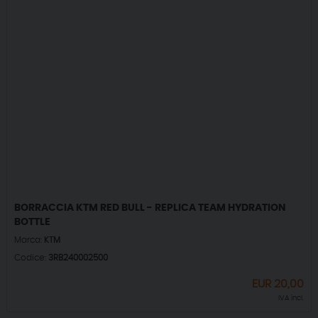
BORRACCIA KTM RED BULL - REPLICA TEAM HYDRATION
BOTTLE
Marca:
KTM
Codice:
3RB240002500
EUR
20,00
IVA incl.